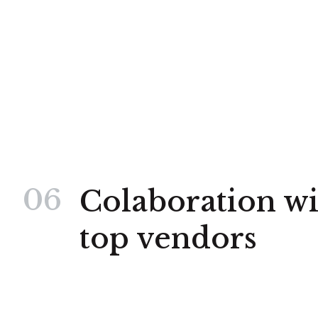
06
Colaboration wi
top vendors
Lorem ipsum dolor sit amet, consectetur adip
tellus, luctus nec ullamcorper mattis, pulvi