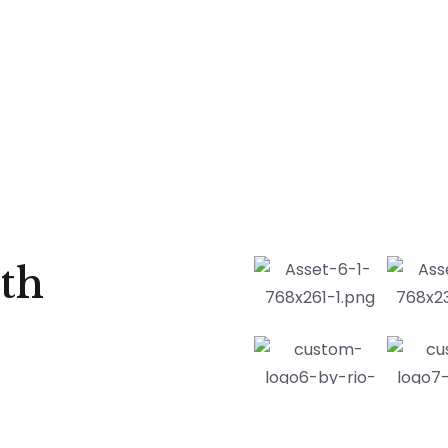
th
iscing elit. Ut elit
nar dapibus leo.